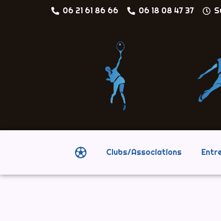
06 21 61 86 66
06 18 08 47 37
S
Clubs/Associations
Entr